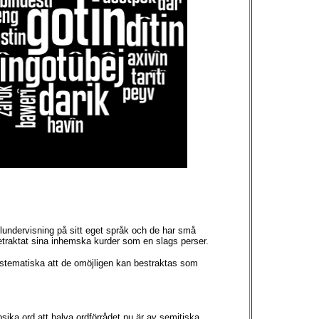
kolundervisning på sitt eget språk och de har små
betraktat sina inhemska kurder som en slags perser.
ystematiska att de omöjligen kan bestraktas som
ika ord att halva ordförrådet nu är av semitiska