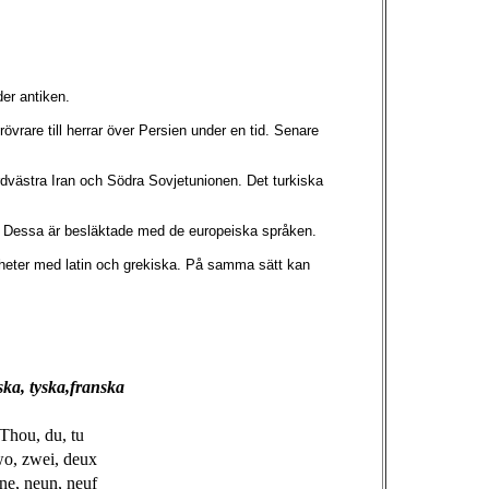
er antiken.
vrare till herrar över Persien under en tid. Senare
rdvästra Iran och Södra Sovjetunionen. Det turkiska
. Dessa är besläktade med de europeiska språken.
kheter med latin och grekiska. På samma sätt kan
ska, tyska,franska
Thou, du, tu
wo, zwei, deux
ne, neun, neuf