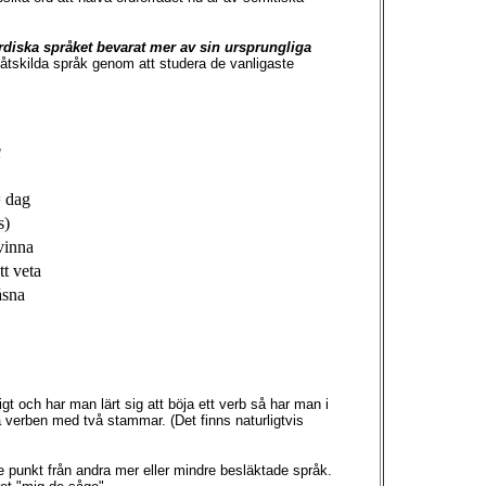
rdiska språket bevarat mer av sin ursprungliga
 åtskilda språk genom att studera de vanligaste
a
dag
s)
inna
tt veta
sna
och har man lärt sig att böja ett verb så har man i
ka verben med två stammar. (Det finns naturligtvis
de punkt från andra mer eller mindre besläktade språk.