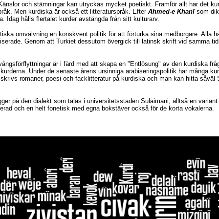
Känslor och stämningar kan utryckas mycket poetiskt. Framför allt har det ku
pråk. Men kurdiska är också ett litteraturspråk. Efter
Ahmed-e Khanî
som dik
 Idag hålls flertalet kurder avstängda från sitt kulturarv.
ska omvälvning en konskvent politik för att förturka sina medborgare. Alla hänv
naliserade. Genom att Turkiet dessutom övergick till latinsk skrift vid samma t
ngsförflyttningar är i färd med att skapa en "Entlösung" av den kurdiska frågan
 kurderna. Under de senaste årens ursinniga arabiseringspolitik har många ku
et skrivs romaner, poesi och facklitteratur på kurdiska och man kan hitta såvä
gger på den dialekt som talas i universitetsstaden Sulaimani, alltså en variant
erad och en helt fonetisk med egna bokstäver också för de korta vokalerna.