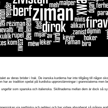
talet av deras bröder i Irak. De iranska kurderna har inte tillgång till någon s
aten har av tradition spelat på kurdiska upprorstämningar i grannstaterna men 
e, ungefär som spanska och italienska. Skillnaderna mellan dem är dock så s
npersiskan via parthiska och pehlevi och har vidare absorberat så många arabs