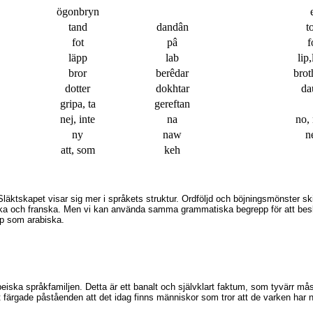
ögonbryn
tand
dandân
t
fot
pâ
f
läpp
lab
lip
bror
berêdar
brot
dotter
dokhtar
da
gripa, ta
gereftan
nej, inte
na
no,
ny
naw
n
att, som
keh
 Släktskapet visar sig mer i språkets struktur. Ordföljd och böjningsmönster sk
 tyska och franska. Men vi kan använda samma grammatiska begrepp för att b
pp som arabiska.
peiska språkfamiljen. Detta är ett banalt och självklart faktum, som tyvärr må
 färgade påståenden att det idag finns människor som tror att de varken har nå