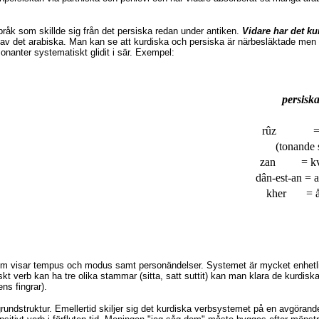
pråk som skillde sig från det persiska redan under antiken.
Vidare har det ku
at av det arabiska. Man kan se att kurdiska och persiska är närbesläktade men
nanter systematiskt glidit i sär. Exempel:
persisk
rûz = 
(tonande 
zan = kv
dân-est-an = a
kher = å
m visar tempus och modus samt personändelser. Systemet är mycket enhetligt 
nskt verb kan ha tre olika stammar (sitta, satt suttit) kan man klara de kurdis
s fingrar).
grundstruktur. Emellertid skiljer sig det kurdiska verbsystemet på en avgöran