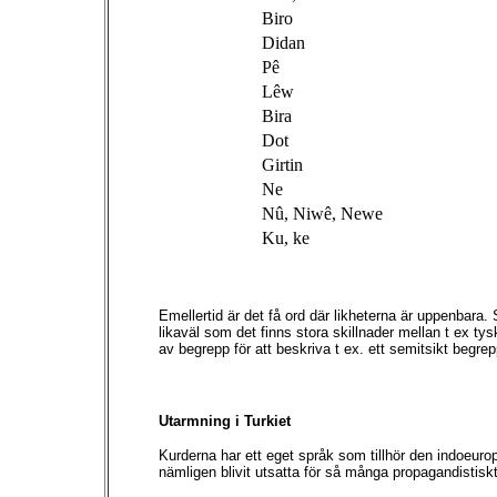
Biro
Didan
Pê
Lêw
Bira
Dot
Girtin
Ne
Nû, Niwê, Newe
Ku, ke
Emellertid är det få ord där likheterna är uppenbara.
likaväl som det finns stora skillnader mellan t ex
av begrepp för att beskriva t ex. ett semitsikt begre
Utarmning i Turkiet
Kurderna har ett eget språk som tillhör den indoeuro
nämligen blivit utsatta för så många propagandistiskt