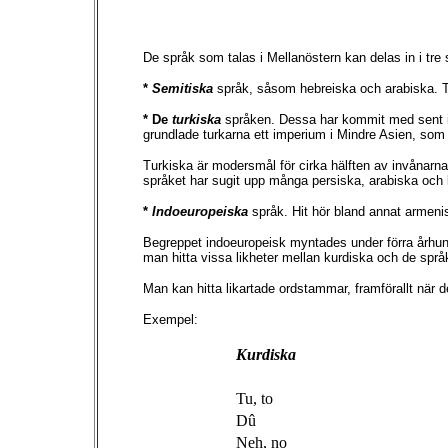
De språk som talas i Mellanöstern kan delas in i tre 
*
Semitiska
språk, såsom hebreiska och arabiska. Ti
* De
turkiska
språken. Dessa har kommit med sent inva
grundlade turkarna ett imperium i Mindre Asien, som 
Turkiska är modersmål för cirka hälften av invånarna
språket har sugit upp många persiska, arabiska och kur
*
Indoeuropeiska
språk. Hit hör bland annat armeni
Begreppet indoeuropeisk myntades under förra århund
man hitta vissa likheter mellan kurdiska och de språ
Man kan hitta likartade ordstammar, framförallt när de
Exempel:
Kurdiska
Tu, to
Dû
Neh, no