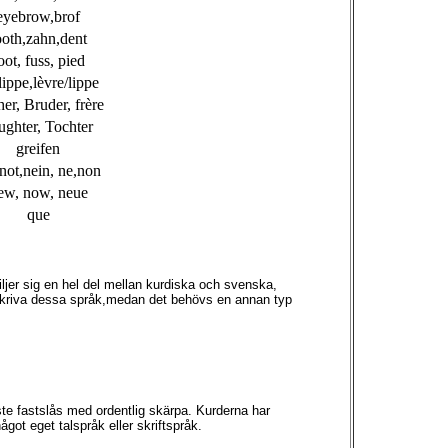
eyebrow,brof
ooth,zahn,dent
oot, fuss, pied
,lippe,lèvre/lippe
her, Bruder, frère
ughter, Tochter
greifen
 not,nein, ne,non
ew, now, neue
que
iljer sig en hel del mellan kurdiska och svenska,
eskriva dessa språk,medan det behövs en annan typ
ste fastslås med ordentlig skärpa. Kurderna har
got eget talspråk eller skriftspråk.