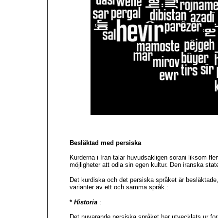
Besläktad med persiska
Kurderna i Iran talar huvudsakligen sorani liksom fler
möjligheter att odla sin egen kultur. Den iranska st
Det kurdiska och det persiska språket är besläktad
varianter av ett och samma språk.:
*
Historia
:
Det nuvarande persiska språket har utvecklats ur for