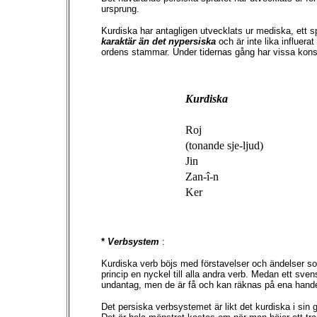
ursprung.
Kurdiska har antagligen utvecklats ur mediska, ett s
karaktär än det nypersiska
och är inte lika influer
ordens stammar. Under tidernas gång har vissa konso
Kurdiska
Roj
(tonande sje-ljud)
Jin
Zan-î-n
Ker
*
Verbsystem
:
Kurdiska verb böjs med förstavelser och ändelser so
princip en nyckel till alla andra verb. Medan ett sve
undantag, men de är få och kan räknas på ena handen
Det persiska verbsystemet är likt det kurdiska i sin 