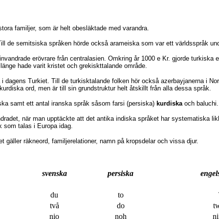
stora familjer, som är helt obesläktade med varandra.
ll de semitsiska språken hörde också arameiska som var ett världsspråk und
ndrade erövrare från centralasien. Omkring år 1000 e Kr. gjorde turkiska erö
länge hade varit kristet och grekiskttalande område.
 i dagens Turkiet. Till de turkisktalande folken hör också azerbayjanerna i No
diska ord, men är till sin grundstruktur helt åtskillt från alla dessa språk.
ska samt ett antal iranska språk såsom farsi (persiska)
kurdiska
och baluchi
radet, när man upptäckte att det antika indiska språket har systematiska li
k som talas i Europa idag.
t gäller räkneord, familjerelationer, namn på kropsdelar och vissa djur.
svenska
persiska
engel
du
to
två
do
t
nio
noh
ni