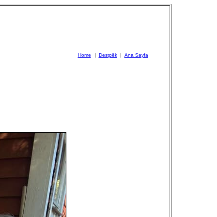
Home
|
Destpêk
|
Ana Sayfa