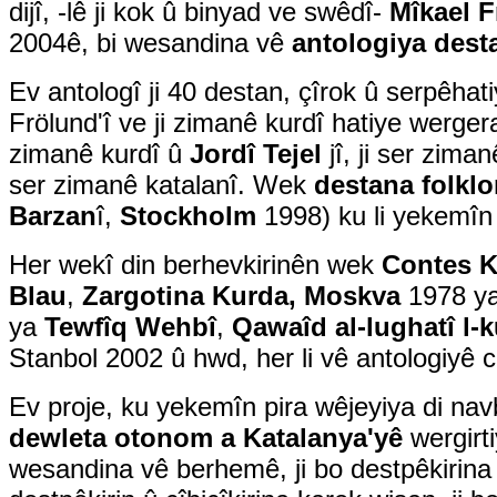
dijî, -lê ji kok û binyad ve swêdî-
Mîkael 
2004ê, bi wesandina vê
antologiya dest
Ev antologî ji 40 destan, çîrok û serpêhati
Frölund'î ve ji zimanê kurdî hatiye werge
zimanê kurdî û
Jordî Tejel
jî, ji ser zima
ser zimanê katalanî. Wek
destana folklo
Barzan
î,
Stockholm
1998) ku li yekemîn b
Her wekî din berhevkirinên wek
Contes 
Blau
,
Zargotina Kurda, Moskva
1978 y
ya
Tewfîq Wehbî
,
Qawaîd al-lughatî l-
Stanbol 2002 û hwd, her li vê antologiyê ci
Ev proje, ku yekemîn pira wêjeyiya di navb
dewleta otonom a Katalanya'yê
wergirt
wesandina vê berhemê, ji bo destpêkirina d