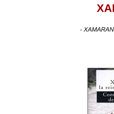
XA
- XAMARAN l