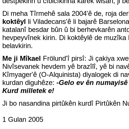
destpêkirin û cîbicîkirina karek wisan, ji b
Di meha Tîrmehê sala 2004'ê de, roja derke
koktêyl
li Viladecans'ê li bajarê Barselon
katalanî besdar bûn û bi berhevkarên anto
hevpeyvînek kirin. Di koktêylê de muzîka 
belavkirin.
Me ji Mîkael
Frölund'î pirsî: Ji çakiya xwe
Nivîsevanek hevdem yê brazîlî, yê bi na
Kîmyager'ê (O-Alquinista) diyalogek di n
kurdan diguhêze:
-Gelo ev ên numayisê di
Kurd milletek e!
Ji bo nasandina pirtûkên kurdî Pirtûkên N
1 Gulan 2005