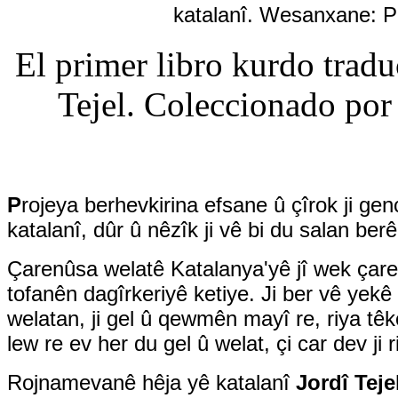
katalanî. Wesanxane: P
El primer libro kurdo tradu
Tejel. Coleccionado po
P
rojeya berhevkirina efsane û çîrok ji ge
katalanî, dûr û nêzîk ji vê bi du salan berê
Çarenûsa welatê Katalanya'yê jî wek çaren
tofanên dagîrkeriyê ketiye. Ji ber vê yekê
welatan, ji gel û qewmên mayî re, riya têko
lew re ev her du gel û welat, çi car dev ji
Rojnamevanê hêja yê katalanî
Jordî Teje