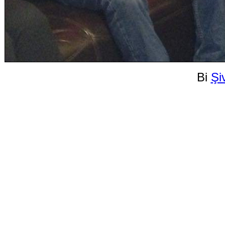
Bi
Şi