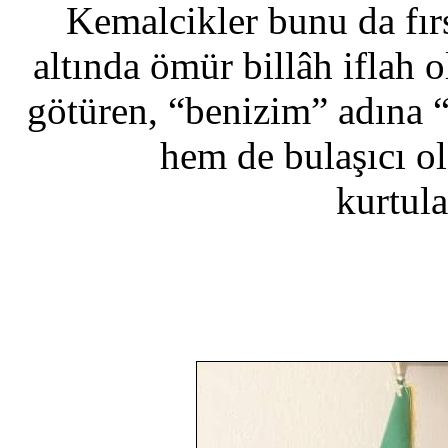
Kemalcikler bunu da fırs
altında ömür billâh iflah 
götüren, “benizim” adına “
hem de bulaşıcı o
kurtul